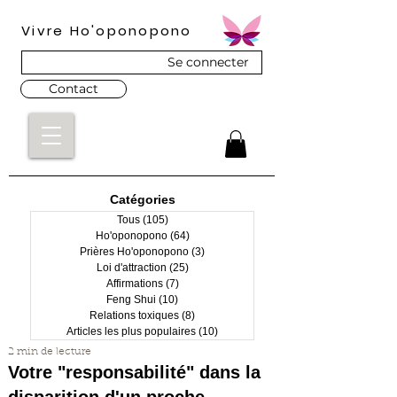
Vivre Ho'oponopono
Se connecter
Contact
Catégories
Tous
(105)
105 posts
Ho'oponopono
(64)
64 posts
Prières Ho'oponopono
(3)
3 posts
Loi d'attraction
(25)
25 posts
Affirmations
(7)
7 posts
Feng Shui
(10)
10 posts
Relations toxiques
(8)
8 posts
Articles les plus populaires
(10)
10 posts
2 min de lecture
Votre "responsabilité" dans la