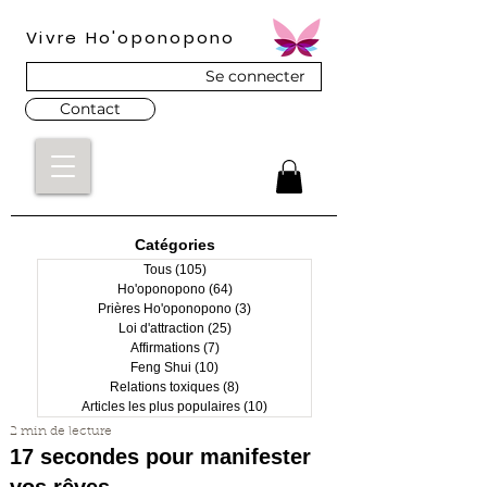
Vivre Ho'oponopono
Se connecter
Contact
Catégories
Tous
(105)
105 posts
Ho'oponopono
(64)
64 posts
Prières Ho'oponopono
(3)
3 posts
Loi d'attraction
(25)
25 posts
Affirmations
(7)
7 posts
Feng Shui
(10)
10 posts
Relations toxiques
(8)
8 posts
Articles les plus populaires
(10)
10 posts
2 min de lecture
17 secondes pour manifester