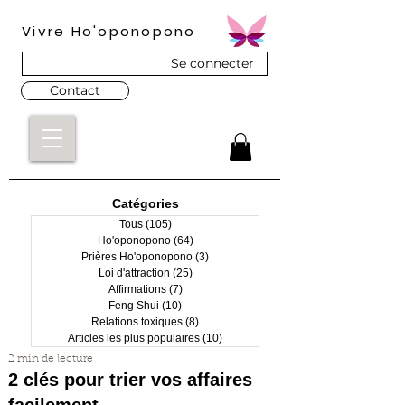
Vivre Ho'oponopono
Se connecter
Contact
Catégories
Tous
(105)
105 posts
Ho'oponopono
(64)
64 posts
Prières Ho'oponopono
(3)
3 posts
Loi d'attraction
(25)
25 posts
Affirmations
(7)
7 posts
Feng Shui
(10)
10 posts
Relations toxiques
(8)
8 posts
Articles les plus populaires
(10)
10 posts
2 min de lecture
2 clés pour trier vos affaires