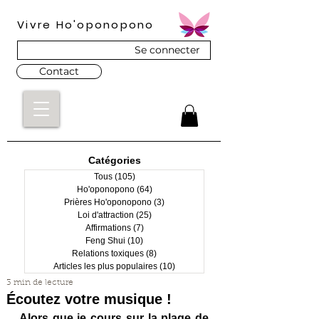
Vivre Ho'oponopono
Se connecter
Contact
Catégories
Tous
(105)
105 posts
Ho'oponopono
(64)
64 posts
Prières Ho'oponopono
(3)
3 posts
Loi d'attraction
(25)
25 posts
Affirmations
(7)
7 posts
Feng Shui
(10)
10 posts
Relations toxiques
(8)
8 posts
Articles les plus populaires
(10)
10 posts
3 min de lecture
Écoutez votre musique !
Alors que je cours sur la plage de 