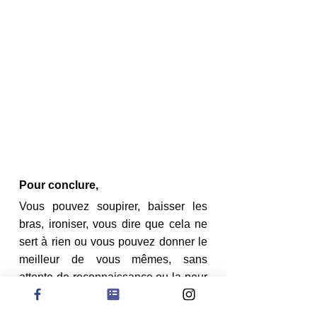
Pour conclure,
Vous pouvez soupirer, baisser les 
bras, ironiser, vous dire que cela ne 
sert à rien ou vous pouvez donner le 
meilleur de vous mêmes, sans 
attente de reconnaissance ou la peur 
du jugement. Il s’agit d’un état 
d’esprit. Le mien, le vôtre. Cet état 