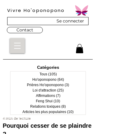
Vivre Ho'oponopono
Se connecter
Contact
Catégories
Tous
(105)
105 posts
Ho'oponopono
(64)
64 posts
Prières Ho'oponopono
(3)
3 posts
Loi d'attraction
(25)
25 posts
Affirmations
(7)
7 posts
Feng Shui
(10)
10 posts
Relations toxiques
(8)
8 posts
Articles les plus populaires
(10)
10 posts
4 min de lecture
Pourquoi cesser de se plaindre