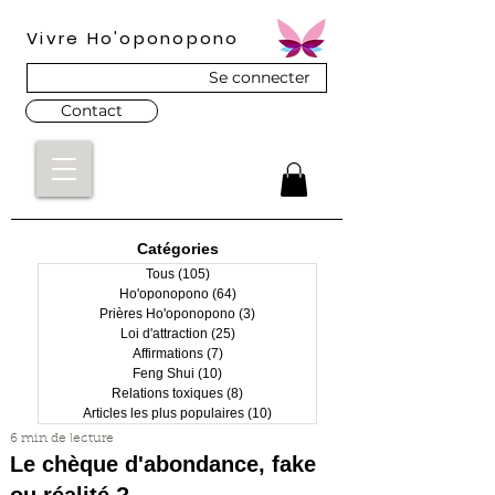
Vivre Ho'oponopono
Se connecter
Contact
Catégories
Tous
(105)
105 posts
Ho'oponopono
(64)
64 posts
Prières Ho'oponopono
(3)
3 posts
Loi d'attraction
(25)
25 posts
Affirmations
(7)
7 posts
Feng Shui
(10)
10 posts
Relations toxiques
(8)
8 posts
Articles les plus populaires
(10)
10 posts
6 min de lecture
Le chèque d'abondance, fake