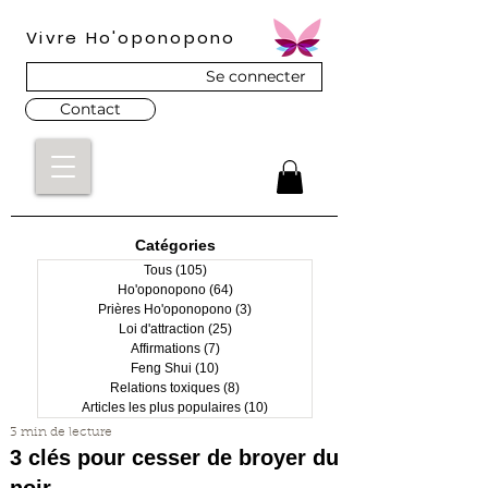
Vivre Ho'oponopono
Se connecter
Contact
Catégories
Tous
(105)
105 posts
Ho'oponopono
(64)
64 posts
Prières Ho'oponopono
(3)
3 posts
Loi d'attraction
(25)
25 posts
Affirmations
(7)
7 posts
Feng Shui
(10)
10 posts
Relations toxiques
(8)
8 posts
Articles les plus populaires
(10)
10 posts
3 min de lecture
3 clés pour cesser de broyer du