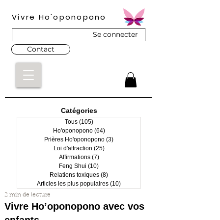
Vivre Ho'oponopono
Se connecter
Contact
Catégories
Tous
(105)
105 posts
Ho'oponopono
(64)
64 posts
Prières Ho'oponopono
(3)
3 posts
Loi d'attraction
(25)
25 posts
Affirmations
(7)
7 posts
Feng Shui
(10)
10 posts
Relations toxiques
(8)
8 posts
Articles les plus populaires
(10)
10 posts
2 min de lecture
Vivre Ho’oponopono avec vos