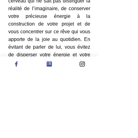
cerveau qui ne sait pas distinguer la 
réalité de l’imaginaire, de conserver 
votre précieuse énergie à la 
construction de votre projet et de 
vous concentrer sur ce rêve qui vous 
apporte de la joie au quotidien. En 
évitant de parler de lui, vous évitez 
de disperser votre énergie et votre 
enthousiasme. Dès que votre rêve 
aura des bases solides, qu’il ne sera 
plus un projet, mais une réalisation 
en cours de finalisation, vous pourrez 
l’évoquer sans retenu et en parler 
avec la passion qui vous a permis de 
le réaliser. 
Nathalie Lamboy