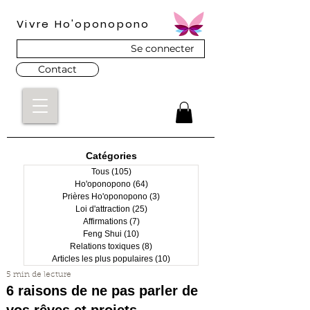
Vivre Ho'oponopono
Se connecter
Contact
Catégories
Tous
(105)
105 posts
Ho'oponopono
(64)
64 posts
Prières Ho'oponopono
(3)
3 posts
Loi d'attraction
(25)
25 posts
Affirmations
(7)
7 posts
Feng Shui
(10)
10 posts
Relations toxiques
(8)
8 posts
Articles les plus populaires
(10)
10 posts
5 min de lecture
6 raisons de ne pas parler de