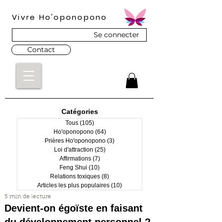
Vivre Ho'oponopono
Se connecter
Contact
Catégories
Tous
(105)
105 posts
Ho'oponopono
(64)
64 posts
Prières Ho'oponopono
(3)
3 posts
Loi d'attraction
(25)
25 posts
Affirmations
(7)
7 posts
Feng Shui
(10)
10 posts
Relations toxiques
(8)
8 posts
Articles les plus populaires
(10)
10 posts
5 min de lecture
Devient-on égoïste en faisant