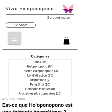
Vivre Ho'oponopono
Se connecter
Contact
Catégories
Tous
(105)
105 posts
Ho'oponopono
(64)
64 posts
Prières Ho'oponopono
(3)
3 posts
Loi d'attraction
(25)
25 posts
Affirmations
(7)
7 posts
Feng Shui
(10)
10 posts
Relations toxiques
(8)
8 posts
Articles les plus populaires
(10)
10 posts
4 min de lecture
Est-ce que Ho'oponopono est