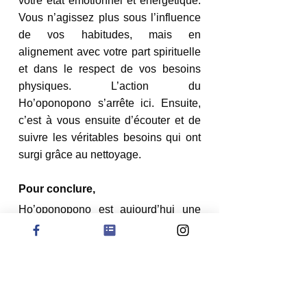
votre état émotionnel et énergétique. 
Vous n’agissez plus sous l’influence 
de vos habitudes, mais en 
alignement avec votre part spirituelle 
et dans le respect de vos besoins 
physiques. L’action du 
Ho’oponopono s’arrête ici. Ensuite, 
c’est à vous ensuite d’écouter et de 
suivre les véritables besoins qui ont 
surgi grâce au nettoyage. 
Pour conclure,
Ho’oponopono est aujourd’hui une 
pratique de développement 
personnel qui impacte autant votre 
vie spirituelle que matérielle. Comme 
elle s’intègre aisément dans le 
quotidien, il est facile de l’adapter 