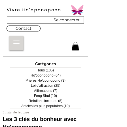
Vivre Ho'oponopono
Se connecter
Contact
Catégories
Tous
(105)
105 posts
Ho'oponopono
(64)
64 posts
Prières Ho'oponopono
(3)
3 posts
Loi d'attraction
(25)
25 posts
Affirmations
(7)
7 posts
Feng Shui
(10)
10 posts
Relations toxiques
(8)
8 posts
Articles les plus populaires
(10)
10 posts
3 min de lecture
Les 3 clés du bonheur avec