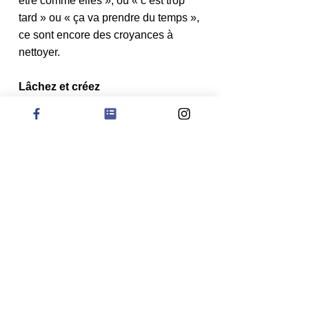
être comme elles », ou « c’est trop 
tard » ou « ça va prendre du temps », 
ce sont encore des croyances à 
nettoyer.
Lâchez et créez
Votre cerveau est malléable, il peut 
créer de nouvelles connexions grâce 
à la plasticité neuronale en 
apprenant une nouvelle activité 
comme une langue étrangère, un 
instrument de musique ou un sport. 
Cela signifie que vous pouvez 
intégrer de nouvelles vérités ou 
croyances qui vont vous aider à 
créer la vie que vous souhaitez.
En vous libérant des croyances qui 