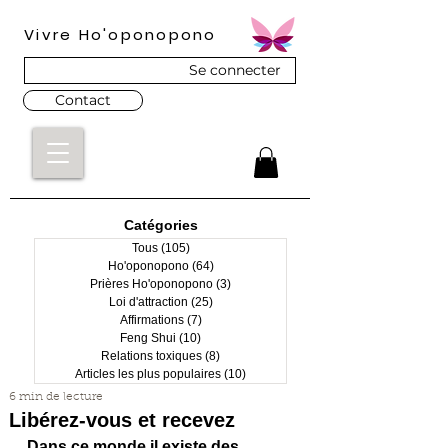
Vivre Ho'oponopono
Se connecter
Contact
Catégories
Tous
(105)
105 posts
Ho'oponopono
(64)
64 posts
Prières Ho'oponopono
(3)
3 posts
Loi d'attraction
(25)
25 posts
Affirmations
(7)
7 posts
Feng Shui
(10)
10 posts
Relations toxiques
(8)
8 posts
Articles les plus populaires
(10)
10 posts
6 min de lecture
Libérez-vous et recevez
Dans ce monde il existe des 