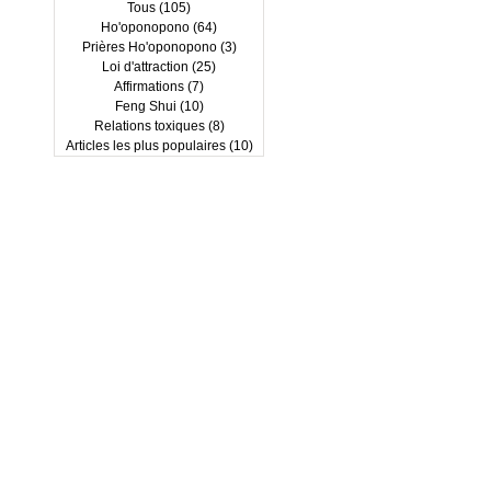
Tous
(105)
105 posts
Ho'oponopono
(64)
64 posts
Prières Ho'oponopono
(3)
3 posts
Loi d'attraction
(25)
25 posts
Affirmations
(7)
7 posts
Feng Shui
(10)
10 posts
Relations toxiques
(8)
8 posts
Articles les plus populaires
(10)
10 posts