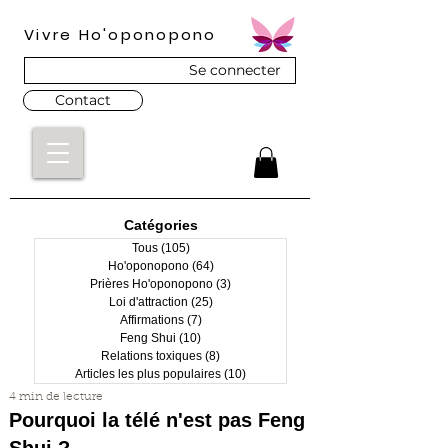
Vivre Ho'oponopono
Se connecter
Contact
Catégories
Tous
(105)
105 posts
Ho'oponopono
(64)
64 posts
Prières Ho'oponopono
(3)
3 posts
Loi d'attraction
(25)
25 posts
Affirmations
(7)
7 posts
Feng Shui
(10)
10 posts
Relations toxiques
(8)
8 posts
Articles les plus populaires
(10)
10 posts
4 min de lecture
Pourquoi la télé n'est pas Feng