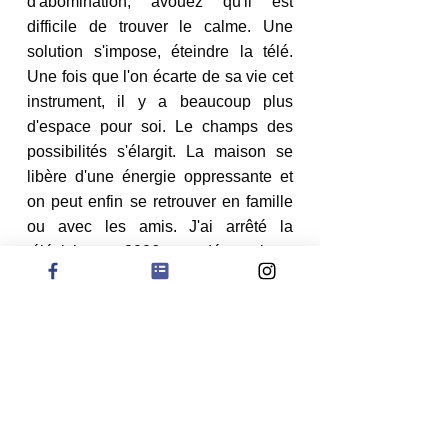
d'abomination, avouez qu'il est 
difficile de trouver le calme. Une 
solution s'impose, éteindre la télé. 
Une fois que l'on écarte de sa vie cet 
instrument, il y a beaucoup plus 
d'espace pour soi. Le champs des 
possibilités s'élargit. La maison se 
libère d'une énergie oppressante et 
on peut enfin se retrouver en famille 
ou avec les amis. J'ai arrêté la 
télévision en 2006 pour découvrir un 
autre espace-temps dans lequel la 
créativité, l'apprentissage et l'humain 
ont pris leur place.
Nathalie Lamboy
Voir tous les  e-books