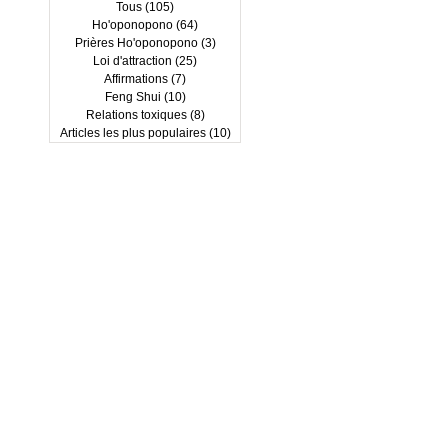
Tous
(105)
105 posts
Ho'oponopono
(64)
64 posts
Prières Ho'oponopono
(3)
3 posts
Loi d'attraction
(25)
25 posts
Affirmations
(7)
7 posts
Feng Shui
(10)
10 posts
Relations toxiques
(8)
8 posts
Articles les plus populaires
(10)
10 posts