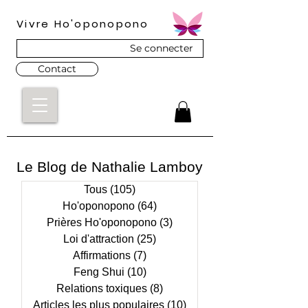
Vivre Ho'oponopono
Se connecter
Contact
Le Blog
de Nathalie Lamboy
Tous
(105)
105 posts
Ho'oponopono
(64)
64 posts
Prières Ho'oponopono
(3)
3 posts
Loi d'attraction
(25)
25 posts
Affirmations
(7)
7 posts
Feng Shui
(10)
10 posts
Relations toxiques
(8)
8 posts
Articles les plus populaires
(10)
10 posts