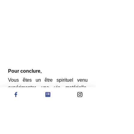
Pour conclure,
Vous êtes un être spirituel venu 
expérimenter une vie matérielle. 
Vous rétablissez l’harmonie dans 
votre existence dès que vous cessez 
de rejeter votre matérialité ou votre 
spiritualité. En prenant votre maison 
comme représentant du monde 
matériel et vos émotions comme un 