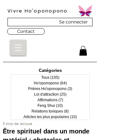
Vivre Ho'oponopono
Se connecter
Contact
Catégories
Tous
(105)
105 posts
Ho'oponopono
(64)
64 posts
Prières Ho'oponopono
(3)
3 posts
Loi d'attraction
(25)
25 posts
Affirmations
(7)
7 posts
Feng Shui
(10)
10 posts
Relations toxiques
(8)
8 posts
Articles les plus populaires
(10)
10 posts
5 min de lecture
Être spirituel dans un monde