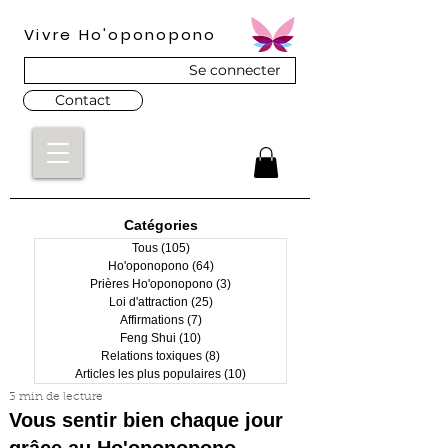
Vivre Ho'oponopono
Se connecter
Contact
Catégories
Tous
(105)
105 posts
Ho'oponopono
(64)
64 posts
Prières Ho'oponopono
(3)
3 posts
Loi d'attraction
(25)
25 posts
Affirmations
(7)
7 posts
Feng Shui
(10)
10 posts
Relations toxiques
(8)
8 posts
Articles les plus populaires
(10)
10 posts
3 min de lecture
Vous sentir bien chaque jour