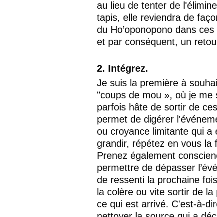
au lieu de tenter de l'élimi
tapis, elle reviendra de faço
du Ho’oponopono dans ces mo
et par conséquent, un retour
2. Intégrez.
Je suis la première à souhai
"coups de mou », où je me s
parfois hâte de sortir de ce
permet de digérer l'événeme
ou croyance limitante qui a 
grandir, répétez en vous la 
Prenez également conscienc
permettre de dépasser l’évé
de ressenti la prochaine foi
la colère ou vite sortir de 
ce qui est arrivé. C'est-à-d
nettoyer la source qui a dé