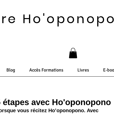
vre Ho'oponop
Blog
Accès Formations
Livres
E-bo
 5 étapes avec Ho'oponopono
lorsque vous récitez Ho’oponopono. Avec 