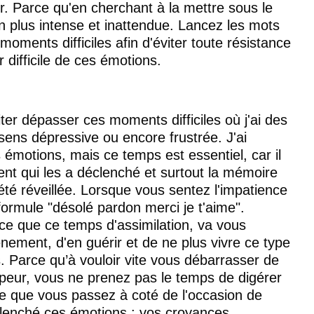
ner. Parce qu'en cherchant à la mettre sous le 
n plus intense et 
inattendue. La
ncez les mots 
ments difficiles afin d'éviter toute résistance 
 difficile de ces émotions. 
ter dépasser ces moments difficiles où j'ai des 
ens dépressive ou encore frustrée. J'ai 
s émotions, mais ce temps est essentiel, car il 
nt qui les a déclenché et surtout la mémoire 
été réveillée. Lorsque vous sentez l'impatience 
formule "désolé pardon merci je t'aime". 
e que ce temps d'assimilation, va vous 
nement, d'en guérir et de ne plus vivre ce type 
s. Parce qu’à vouloir vite vous débarrasser de 
la peur, vous ne prenez pas le temps de digérer 
ire que vous passez à coté de l'occasion de 
clenché ces émotions : vos croyances 