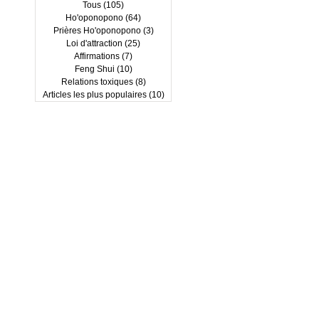
Tous
(105)
105 posts
Ho'oponopono
(64)
64 posts
Prières Ho'oponopono
(3)
3 posts
Loi d'attraction
(25)
25 posts
Affirmations
(7)
7 posts
Feng Shui
(10)
10 posts
Relations toxiques
(8)
8 posts
Articles les plus populaires
(10)
10 posts