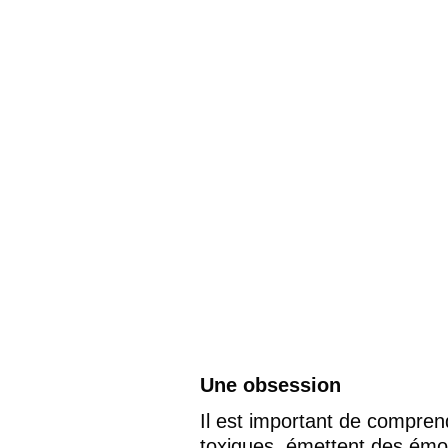
Une obsession
Il est important de comprend
toxiques, émettent des émot