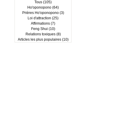
Tous
(105)
105 posts
Ho'oponopono
(64)
64 posts
Prières Ho'oponopono
(3)
3 posts
Loi d'attraction
(25)
25 posts
Affirmations
(7)
7 posts
Feng Shui
(10)
10 posts
Relations toxiques
(8)
8 posts
Articles les plus populaires
(10)
10 posts